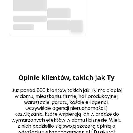
KLIMA 20 -
2000W grzejnik
RADIALIGHT
elektryczny na
podczerwień
energooszczęd
ny
Opinie klientów, takich jak Ty
Już ponad 500 klientów takich jak Ty ma cieplej
w domu, mieszkaniu, firmie, hali produkcyjnej,
warsztacie, garażu, kościele i agencji.
Oczywiście agencji nieruchomości:)
Rozwiązania, które wspierają ich w drodze do
wymarzonych efektów w domu i biznesie. Wielu
z nich podzieliło się swoją szczerą opinią o
wdrożeniu z ekopodczerwien.pl (Tu akurat