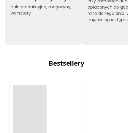
Przy zamówieniach
Hale produkcyjne, magazyny,
opłaconych do godzin
warsztaty
rano danego dnia. W
najpóźniej następnego
Bestsellery