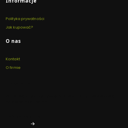
Informacje
Polityka prywatności
Jak kupować?
O nas
Kontakt
O firmie
Newsletter
Zapisz się, aby otrzymywać najlepsze oferty i zyskać dostęp
do eksperckich porad.
Twój adres e-mail