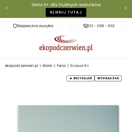
Seria S+ dla trudnych warunków
KLIKNIJ TUTAJ
Bezpieczna wysyłka
Darmowa dostawa od 500 zł
512 - 098 - 603
Właściciel mar
ekopodczerwien.pl
Marki
Fenix
Ecosun K+
BESTSELLER
WYSYŁKA 24H