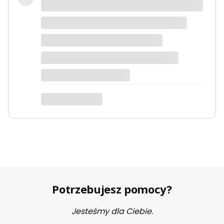
wyłącza sie na króciutko, włącza
panel przedni, grzejnik główny, oba
jednocześnie. Zależy co się dzieje w
pomieszczeniu.
Tomek
dotyczy produktu: KLIMA 20 - 2000W grzejnik
elektryczny na podczerwień energooszczędny
Potrzebujesz pomocy?
Jesteśmy dla Ciebie.