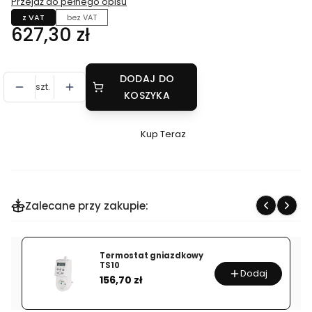
Przejdź do pełnego opisu
z VAT
bez VAT
Cena
627,30 zł
DODAJ DO
szt.
KOSZYKA
Kup Teraz
Szybki
zakup
dla
produktu
Zalecane przy zakupie:
ECOSUN
K+
100
Termostat gniazdkowy
W
TS10
Dodaj
Cena
WĄSKI
156,70 zł
PANEL
NA