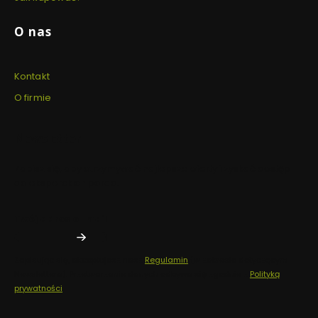
O nas
Kontakt
O firmie
Newsletter
Zapisz się, aby otrzymywać najlepsze oferty i zyskać dostęp
do eksperckich porad.
Twój adres e-mail
Zapisując się, akceptujesz nasz
Regulamin
(w zakresie dotyczącym
Newslettera). Przetwarzanie danych odbywa się zgodnie z
Polityką
prywatności
.