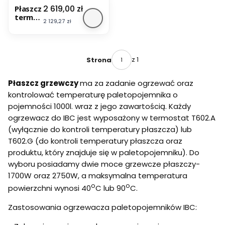
Do
Poje
Pojem
Cena
2 619,00 zł
Płaszcz
Stref
mnik
ników
termoi
y EX -
ów
IBC Z
Cena
2 129,27 zł
zolacyj
30°C
IBC Z
ATEX
ny do
ATEX
II 3G
IBC o
II 3G
Do
pojemn
Do
Stref
ości
z 1
Strona
Stref
y EX +
1000
y EX -
Term
litrów
80°C
ostat
Płaszcz grzewczy
ma za zadanie ogrzewać oraz
0-
kontrolować temperaturę paletopojemnika o
80°C
pojemności 1000l. wraz z jego zawartością. Każdy
ogrzewacz do IBC jest wyposażony w termostat T602.A
(wyłącznie do kontroli temperatury płaszcza) lub
T602.G (do kontroli temperatury płaszcza oraz
produktu, który znajduje się w paletopojemniku). Do
wyboru posiadamy dwie moce grzewcze płaszczy-
1700W oraz 2750W, a maksymalna temperatura
o
o
powierzchni wynosi 40
C lub 90
C.
Zastosowania ogrzewacza paletopojemników IBC: