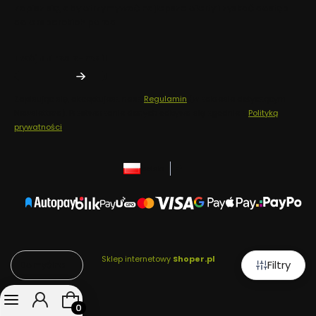
Zapisz się, aby otrzymywać najlepsze oferty i zyskać dostęp
do eksperckich porad.
Twój adres e-mail
Zapisując się, akceptujesz nasz
Regulamin
(w zakresie dotyczącym
Newslettera). Przetwarzanie danych odbywa się zgodnie z
Polityką
prywatności
.
polski
zł
Sklep internetowy
Shoper.pl
Filtry
Domyślne
Produkty w koszyku: 0. Zobacz szczegóły