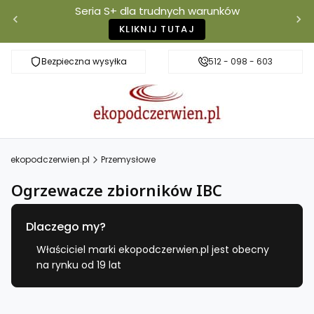
Seria S+ dla trudnych warunków
KLIKNIJ TUTAJ
Bezpieczna wysyłka
Darmowa dostawa od 500 zł
512 - 098 - 603
Właściciel mar
ekopodczerwien.pl
Przemysłowe
Ogrzewacze zbiorników IBC
Dlaczego my?
Właściciel marki ekopodczerwien.pl jest obecny
na rynku od 19 lat