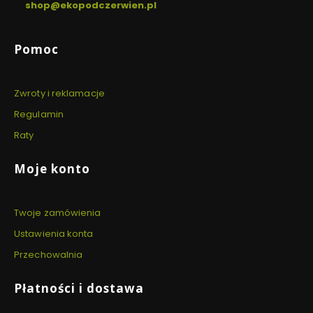
shop@ekopodczerwien.pl
Linki w stopce
Pomoc
Zwroty i reklamacje
Regulamin
Raty
Moje konto
Twoje zamówienia
Ustawienia konta
Przechowalnia
Płatności i dostawa