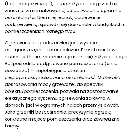
(hale, magazyny itp.), gdzie zużycie energii zostaje
ysł
ow
znacznie zminimalizowane, co pozwala na ogromne
y
oszczędności. Niemniej jednak, ogrzewanie
podczerwienią, sprawdzi się doskonale w budynkach i
pomieszczeniach rożnego typu.
Ogrzewanie na podczerwień jest wysoce
energooszczędne i ekonomiczne. Przy stosunkowo
niskim budżecie, znacznie ogranicza się zużycie energii.
Bezpośrednio podgrzewane pomieszczenie (a nie
powietrze) = zapobieganie utratom
ciepła/zmaksymalizowana oszczędność. Możliwość
dostosowania mocy grzewczej, do specyfiki
obiektu/pomieszczenia, pozwala na zastosowanie
elektrycznego systemu ogrzewania zarówno w
domach, jak i w ogromnych halach przemysłowych.
Jako grzejniki bezpośrednie, precyzyjnie ogrzeją
konkretne miejsce pomieszczenia oraz zewnętrzne
tarasy.