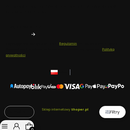
Zapisz się, aby otrzymywać najlepsze oferty i zyskać dostęp
do eksperckich porad.
Twój adres e-mail
Zapisując się, akceptujesz nasz
Regulamin
(w zakresie dotyczącym
Newslettera). Przetwarzanie danych odbywa się zgodnie z
Polityką
prywatności
.
polski
zł
Sklep internetowy
Shoper.pl
Filtry
Domyślne
Produkty w koszyku: 0. Zobacz szczegóły