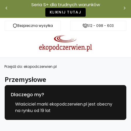
Seria S+ dla trudnych warunków
KLIKNIJ TUTAJ
Bezpieczna wysyłka
Darmowa dostawa od 500 zł
512 - 098 - 603
Właściciel mar
Przejdź do:
ekopodczerwien.pl
Przemysłowe
Dlaczego my?
Właściciel marki ekopodczerwien.pl jest obecny
na rynku od 19 lat