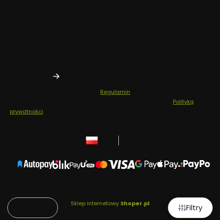
Newsletter
Zapisz się, aby otrzymywać najlepsze oferty i zyskać dostęp
do eksperckich porad.
Twój adres e-mail
Zapisując się, akceptujesz nasz
Regulamin
(w zakresie dotyczącym
Newslettera). Przetwarzanie danych odbywa się zgodnie z
Polityką
prywatności
.
polski
zł
Sklep internetowy
Shoper.pl
Filtry
Domyślne