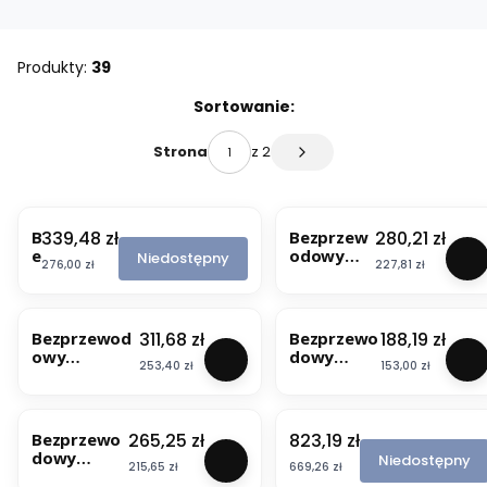
Produkty:
39
Lista produktów
Sortowanie:
z 2
Strona
Następne produkty
Cena
Cena
339,48 zł
280,21 zł
B
Bezprzew
e
odowy
Niedostępny
Cena
Cena
276,00 zł
227,81 zł
z
odbiornik
p
z
BESTSELLER
r
czujnikiem
z
podłogow
Cena
Cena
311,68 zł
188,19 zł
Bezprzewod
Bezprzewo
e
ym PH-
owy
dowy
w
BP7-P do
Cena
Cena
253,40 zł
153,00 zł
termostat
termostat
o
PH-ET7-V
gniazdkowy
PH-ET7-V
d
BESTSELLER
PH-TS20 -
o
inteligentny
Cena
Cena
265,25 zł
823,19 zł
Bezprzewo
J
w
dom
dowy
e
a
Niedostępny
Cena
Cena
215,65 zł
669,26 zł
termostat
d
j