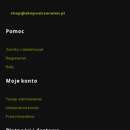
pon. - sob. / 8:00 - 18:00
shop@ekopodczerwien.pl
Linki w stopce
Pomoc
Zwroty i reklamacje
Regulamin
Raty
Moje konto
Twoje zamówienia
Ustawienia konta
Przechowalnia