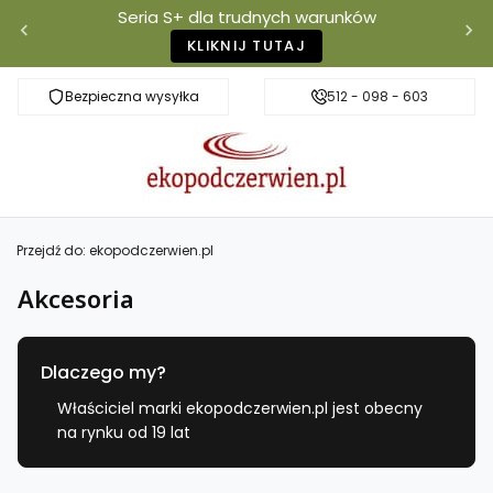
Seria S+ dla trudnych warunków
KLIKNIJ TUTAJ
Bezpieczna wysyłka
Darmowa dostawa od 500 zł
512 - 098 - 603
Właściciel mar
Przejdź do:
ekopodczerwien.pl
Akcesoria
Dlaczego my?
Właściciel marki ekopodczerwien.pl jest obecny
na rynku od 19 lat