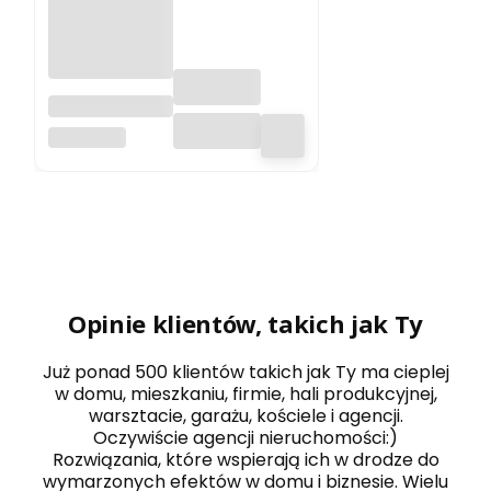
KLIMA 20 -
2000W grzejnik
RADIALIGHT
elektryczny na
podczerwień
energooszczęd
ny
Opinie klientów, takich jak Ty
Już ponad 500 klientów takich jak Ty ma cieplej
w domu, mieszkaniu, firmie, hali produkcyjnej,
warsztacie, garażu, kościele i agencji.
Oczywiście agencji nieruchomości:)
Rozwiązania, które wspierają ich w drodze do
wymarzonych efektów w domu i biznesie. Wielu