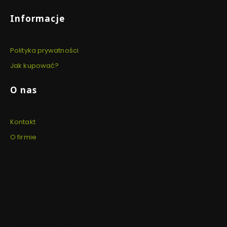
Informacje
Polityka prywatności
Jak kupować?
O nas
Kontakt
O firmie
Newsletter
Zapisz się, aby otrzymywać najlepsze oferty i zyskać dostęp
do eksperckich porad.
Twój adres e-mail