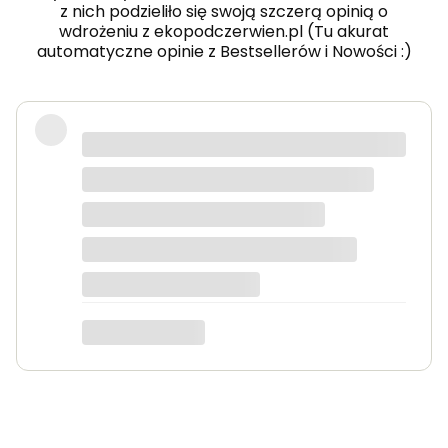
z nich podzieliło się swoją szczerą opinią o
wdrożeniu z ekopodczerwien.pl (Tu akurat
automatyczne opinie z Bestsellerów i Nowości :)
wyłącza sie na króciutko, włącza
panel przedni, grzejnik główny, oba
jednocześnie. Zależy co się dzieje w
pomieszczeniu.
Tomek
dotyczy produktu: KLIMA 20 - 2000W grzejnik
elektryczny na podczerwień energooszczędny