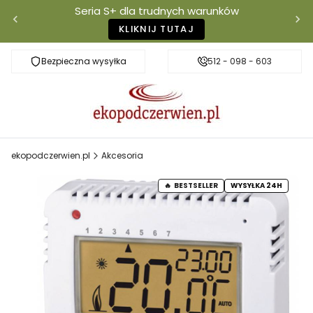
Seria S+ dla trudnych warunków
KLIKNIJ TUTAJ
Bezpieczna wysyłka
Darmowa dostawa od 500 zł
512 - 098 - 603
Właściciel mar
ekopodczerwien.pl
Akcesoria
BESTSELLER
WYSYŁKA 24H