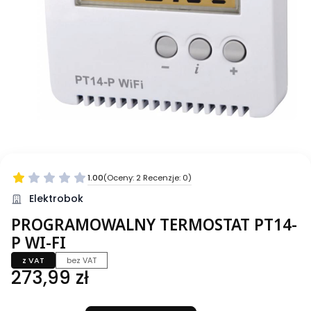
1.00
(Oceny: 2 Recenzje: 0)
Elektrobok
PROGRAMOWALNY TERMOSTAT PT14-
P WI-FI
z VAT
bez VAT
Cena
273,99 zł