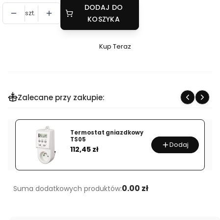
DODAJ DO
szt.
KOSZYKA
Kup Teraz
Szybki
zakup
dla
produktu
Zalecane przy zakupie:
PROGRAMOWALNY
TERMOSTAT
PT14-
Termostat gniazdkowy
P
TS05
Dodaj
Cena
WI-
112,45 zł
FI
0.00 zł
Suma dodatkowych produktów: