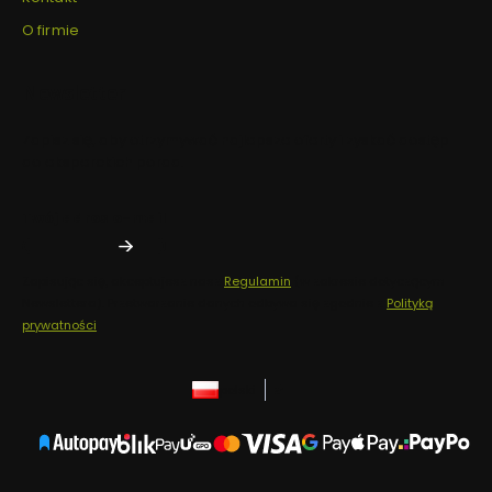
O firmie
Newsletter
Zapisz się, aby otrzymywać najlepsze oferty i zyskać dostęp
do eksperckich porad.
Twój adres e-mail
Zapisując się, akceptujesz nasz
Regulamin
(w zakresie dotyczącym
Newslettera). Przetwarzanie danych odbywa się zgodnie z
Polityką
prywatności
.
polski
zł