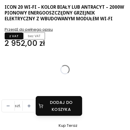
ICON 20 WI-FI – KOLOR BIAŁY LUB ANTRACYT – 2000W
PIONOWY ENERGOOSZCZĘDNY GRZEJNIK
ELEKTRYCZNY Z WBUDOWANYM MODUŁEM WI-FI
Przejdź do pełnego opisu
z VAT
bez VAT
Cena
2 952,00 zł
Wybierz wariant produktu:
Poszczególne warianty mogą różnić się ceną
*
Kolor
Pokaż wszystkie kolory
DODAJ DO
szt.
KOSZYKA
Kup Teraz
Szybki