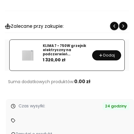
zakup
dla
produktu
Zalecane przy zakupie:
ICON
20
WI-
KLIMA 7 - 750W grzejnik
FI
elektryczny na
podczerwień
Dodaj
–
Cena
energooszczędny
1 320,00 zł
KOLOR
BIAŁY
LUB
0.00 zł
Suma dodatkowych produktów:
ANTRACYT
–
2000W
Czas wysyłki:
24 godziny
PIONOWY
ENERGOOSZCZĘDNY
GRZEJNIK
ELEKTRYCZNY