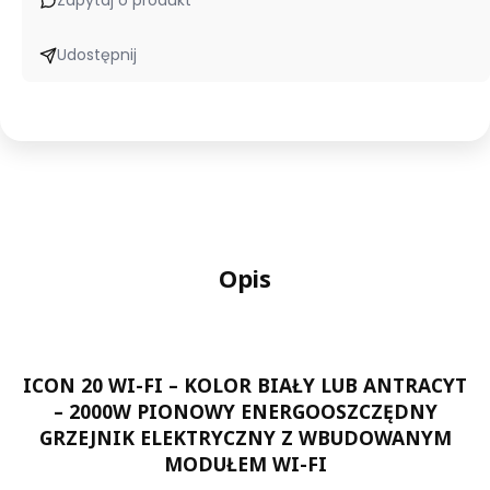
Zapytaj o produkt
Z
WBUDOWANYM
Udostępnij
MODUŁEM
WI-
FI
Opis
ICON 20 WI-FI – KOLOR BIAŁY LUB ANTRACYT
– 2000W PIONOWY ENERGOOSZCZĘDNY
GRZEJNIK ELEKTRYCZNY Z WBUDOWANYM
MODUŁEM WI-FI