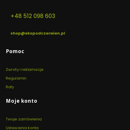
Kontakt
+48 512 098 603
pon. - sob. / 8:00 - 18:00
shop@ekopodczerwien.pl
Linki w stopce
Pomoc
Zwroty i reklamacje
Regulamin
Raty
Moje konto
Twoje zamówienia
Ustawienia konta