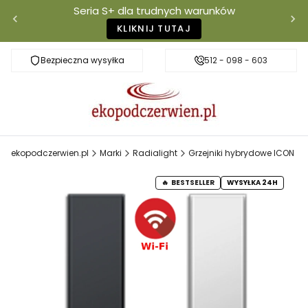
Seria S+ dla trudnych warunków
KLIKNIJ TUTAJ
Bezpieczna wysyłka
Darmowa dostawa od 500 zł
512 - 098 - 603
Właściciel mar
ekopodczerwien.pl
Marki
Radialight
Grzejniki hybrydowe ICON
BESTSELLER
WYSYŁKA 24H