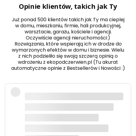
Opinie klientów, takich jak Ty
Już ponad 500 klientów takich jak Ty ma cieplej
w domu, mieszkaniu, firmie, hali produkcyjnej,
warsztacie, garażu, kościele i agencji.
Oczywiście agencji nieruchomości:)
Rozwiązania, które wspierają ich w drodze do
wymarzonych efektów w domu i biznesie. Wielu
z nich podzieliło się swoją szczerą opinią o
wdrożeniu z ekopodczerwien.pl (Tu akurat
automatyczne opinie z Bestsellerów i Nowości :)
wyłącza sie na króciutko, włącza
panel przedni, grzejnik główny, oba
jednocześnie. Zależy co się dzieje w
pomieszczeniu.
Tomek