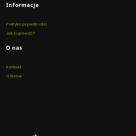
Informacje
Polityka prywatności
Jak kupować?
O nas
Kontakt
O firmie
Newsletter
Zapisz się, aby otrzymywać najlepsze oferty i zyskać dostęp
do eksperckich porad.
Twój adres e-mail