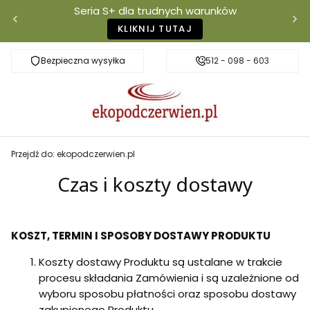
Seria S+ dla trudnych warunków
KLIKNIJ TUTAJ
Bezpieczna wysyłka
Darmowa dostawa od 500 zł
512 - 098 - 603
Właściciel mar
Przejdź do:
ekopodczerwien.pl
Czas i koszty dostawy
KOSZT, TERMIN I SPOSOBY DOSTAWY PRODUKTU
Koszty dostawy Produktu są ustalane w trakcie
procesu składania Zamówienia i są uzależnione od
wyboru sposobu płatności oraz sposobu dostawy
zakupionego Produktu.