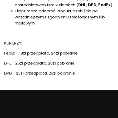
pośrednictwem firm kurierskich (
DHL
,
DPD, FedEx
).
Klient może odebrać Produkt osobiście po
wcześniejszym uzgodnieniu telefonicznym lub
mailowym.
KURIERZY:
FedEx - 19zł przedpłata, 24zł pobranie
DHL - 25zł przedpłata, 28zł pobranie
DPD - 23zł przedpłata, 26zł pobranie
Ogrzewanie na podczerwień jest obecnie jedną z
najbardziej ekonomicznych metod ogrzewania