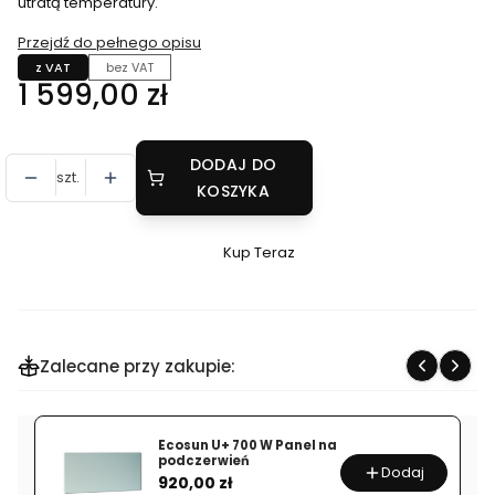
utratą temperatury.
Przejdź do pełnego opisu
z VAT
bez VAT
Cena
1 599,00 zł
DODAJ DO
szt.
KOSZYKA
Kup Teraz
Szybki
zakup
dla
produktu
Zalecane przy zakupie:
Płaszcz
termoizolacyjny
do
Ecosun U+ 700 W Panel na
beczki
podczerwień
Dodaj
Cena
200
920,00 zł