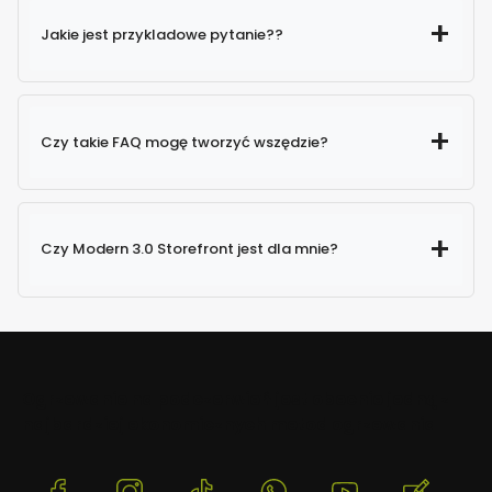
Jakie jest przykladowe pytanie??
Czy takie FAQ mogę tworzyć wszędzie?
Czy Modern 3.0 Storefront jest dla mnie?
Ogrzewanie na podczerwień jest obecnie jedną z
najbardziej ekonomicznych metod ogrzewania
(Otwiera
(Otwiera
(Otwiera
(Otwiera
(Otwiera
(Otwie