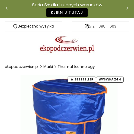
Seria S+ dla trudnych warunków
KLIKNIJ TUTAJ
Bezpieczna wysyłka
Darmowa dostawa od 500 zł
512 - 098 - 603
Właściciel mar
ekopodczerwien.pl
Marki
Thermal technology
BESTSELLER
WYSYŁKA 24H