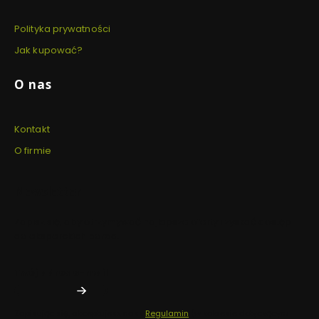
Polityka prywatności
Jak kupować?
O nas
Kontakt
O firmie
Newsletter
Zapisz się, aby otrzymywać najlepsze oferty i zyskać dostęp
do eksperckich porad.
Twój adres e-mail
Zapisując się, akceptujesz nasz
Regulamin
(w zakresie dotyczącym