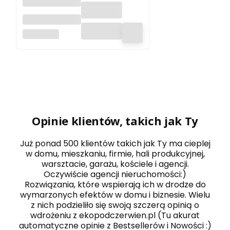
KLIMA 20 -
2000W grzejnik
RADIALIGHT
elektryczny na
podczerwień
energooszczęd
ny
Opinie klientów, takich jak Ty
Już ponad 500 klientów takich jak Ty ma cieplej
w domu, mieszkaniu, firmie, hali produkcyjnej,
warsztacie, garażu, kościele i agencji.
Oczywiście agencji nieruchomości:)
Rozwiązania, które wspierają ich w drodze do
wymarzonych efektów w domu i biznesie. Wielu
z nich podzieliło się swoją szczerą opinią o
wdrożeniu z ekopodczerwien.pl (Tu akurat
automatyczne opinie z Bestsellerów i Nowości :)