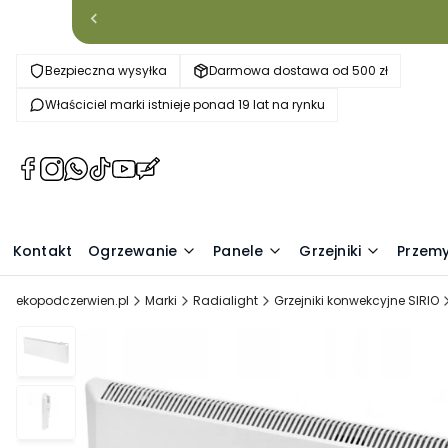
Bezpieczna wysyłka
Darmowa dostawa od 500 zł
Właściciel marki istnieje ponad 19 lat na rynku
Kontakt
Ogrzewanie
Panele
Grzejniki
Przem
ekopodczerwien.pl
Marki
Radialight
Grzejniki konwekcyjne SIRIO