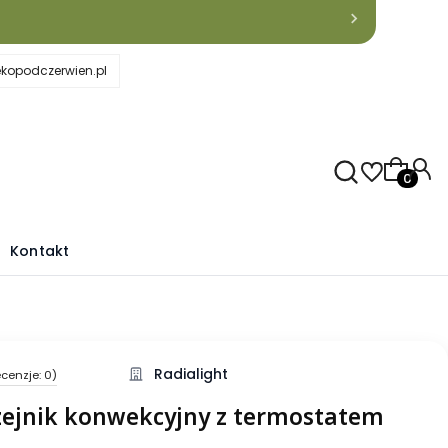
kopodczerwien.pl
Produkty
Kontakt
Radialight
ecenzje: 0)
rzejnik konwekcyjny z termostatem