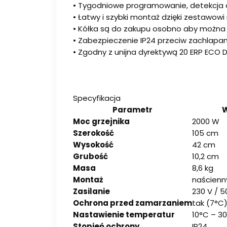
• Tygodniowe programowanie, detekcja 
• Łatwy i szybki montaż dzięki zestaw
• Kółka są do zakupu osobno aby można 
• Zabezpieczenie IP24 przeciw zachlapan
• Zgodny z unijna dyrektywą 20 ERP ECO 
Specyfikacja
Parametr
W
Moc grzejnika
2000 W
Szerokość
105 cm
Wysokość
42 cm
Grubość
10,2 cm
Masa
8,6 kg
Montaż
naścienn
Zasilanie
230 V / 5
Ochrona przed zamarzaniem
tak (7°C
Nastawienie temperatur
10°C – 3
Stopień ochrony
IP24