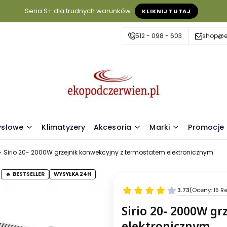
Seria S+ dla trudnych warunków
KLIKNIJ TUTAJ
512 - 098 - 603
shop@e
ysłowe
Klimatyzery
Akcesoria
Marki
Promocje
Sirio 20- 2000W grzejnik konwekcyjny z termostatem elektronicznym
BESTSELLER
WYSYŁKA 24H
3.73
(Oceny: 15 R
Sirio 20- 2000W g
elektronicznym