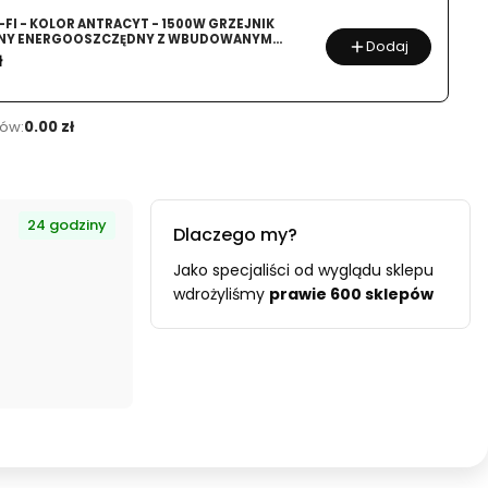
grzejnik
I-FI - KOLOR ANTRACYT - 1500W GRZEJNIK
konwekcyjny
ZNY ENERGOOSZCZĘDNY Z WBUDOWANYM
Dodaj
z
I-FI
ł
termostatem
elektronicznym
ów:
0.00 zł
24 godziny
Dlaczego my?
Jako specjaliści od wyglądu sklepu
wdrożyliśmy
prawie 600 sklepów