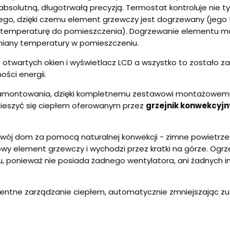
bsolutną, długotrwałą precyzją. Termostat kontroluje nie t
go, dzięki czemu element grzewczy jest dogrzewany (jego
emperaturę do pomieszczenia). Dogrzewanie elementu ma n
miany temperatury w pomieszczeniu.
twartych okien i wyświetlacz LCD a wszystko to zostało za
ści energii.
 zamontowania, dzięki kompletnemu zestawowi montażowemu
cieszyć się ciepłem oferowanym przez
grzejnik konwekcyjn
wój dom za pomocą naturalnej konwekcji - zimne powietrze 
owy element grzewczy i wychodzi przez kratki na górze. Ogr
u, ponieważ nie posiada żadnego wentylatora, ani żadnych 
gentne zarządzanie ciepłem, automatycznie zmniejszając zuż