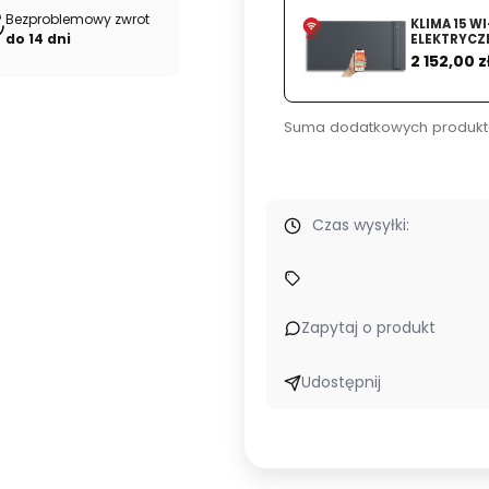
Bezproblemowy zwrot
KLIMA 15 W
do 14 dni
ELEKTRYC
Cena
MODUŁEM W
2 152,00 z
Suma dodatkowych produkt
Czas wysyłki:
Zapytaj o produkt
Udostępnij