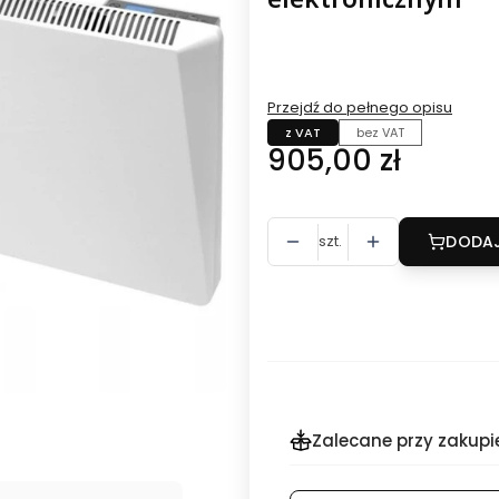
Przejdź do pełnego opisu
z VAT
bez VAT
Cena
905,00 zł
szt.
DODAJ
Zalecane przy zakupi