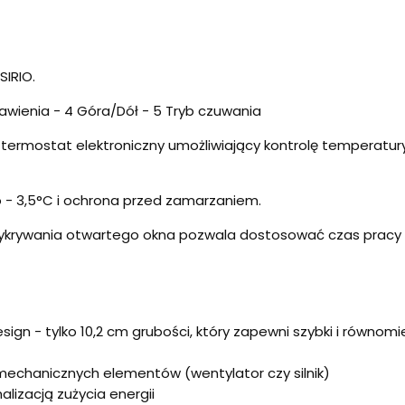
SIRIO.
tawienia - 4 Góra/Dół - 5 Tryb czuwania
termostat elektroniczny umożliwiający kontrolę temperatur
o - 3,5°C i ochrona przed zamarzaniem.
rywania otwartego okna pozwala dostosować czas pracy SIR
design - tylko 10,2 cm grubości, który zapewni szybki i równom
mechanicznych elementów (wentylator czy silnik)
izacją zużycia energii