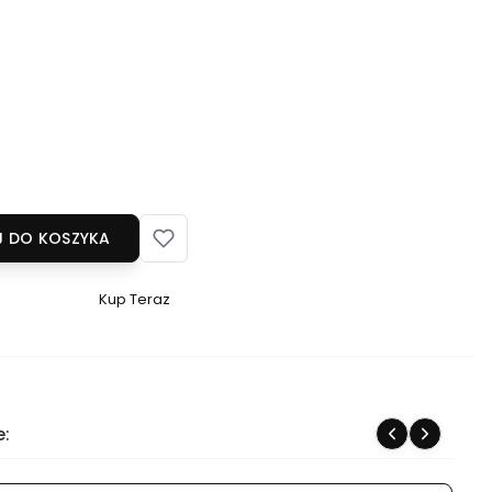
 DO KOSZYKA
Kup Teraz
Szybki
zakup
dla
produktu
Sirio
e:
20-
2000W