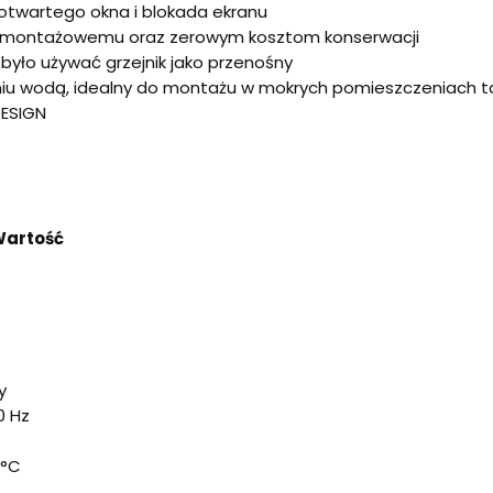
otwartego okna i blokada ekranu
owi montażowemu oraz zerowym kosztom konserwacji
było używać grzejnik jako przenośny
iu wodą, idealny do montażu w mokrych pomieszczeniach tak
DESIGN
artość
y
0 Hz
)
0°C