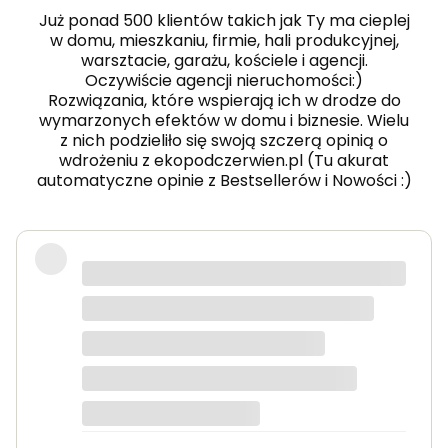
Już ponad 500 klientów takich jak Ty ma cieplej
w domu, mieszkaniu, firmie, hali produkcyjnej,
warsztacie, garażu, kościele i agencji.
Oczywiście agencji nieruchomości:)
Rozwiązania, które wspierają ich w drodze do
wymarzonych efektów w domu i biznesie. Wielu
z nich podzieliło się swoją szczerą opinią o
wdrożeniu z ekopodczerwien.pl (Tu akurat
automatyczne opinie z Bestsellerów i Nowości :)
wyłącza sie na króciutko, włącza
panel przedni, grzejnik główny, oba
jednocześnie. Zależy co się dzieje w
pomieszczeniu.
Tomek
dotyczy produktu: KLIMA 20 - 2000W grzejnik
elektryczny na podczerwień energooszczędny