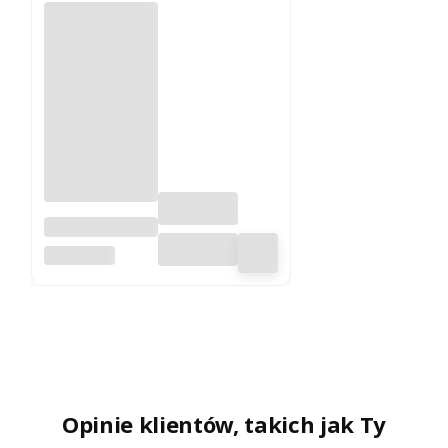
KLIMA 20 -
2000W grzejnik
RADIALIGHT
elektryczny na
podczerwień
energooszczęd
ny
Opinie klientów, takich jak Ty