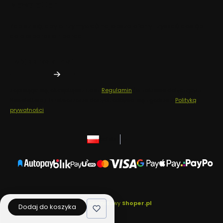
Newsletter
Zapisz się, aby otrzymywać najlepsze oferty i zyskać dostęp
do eksperckich porad.
Twój adres e-mail
Zapisując się, akceptujesz nasz
Regulamin
(w zakresie dotyczącym
Newslettera). Przetwarzanie danych odbywa się zgodnie z
Polityką
prywatności
.
polski
zł
Sklep internetowy
Shoper.pl
Dodaj do koszyka