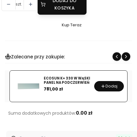
DODAJ DO
szt.
KOSZYKA
Kup Teraz
Szybki
zakup
dla
produktu
Zalecane przy zakupie:
Color
Boom
600W
ECOSUN K+ 330 W WĄSKI
Panel
PANEL NA PODCZERWIEŃ
Dodaj
Cena
grzewczy
781,00 zł
na
podczerwień
z
0.00 zł
Suma dodatkowych produktów:
nadrukiem
+
termostat