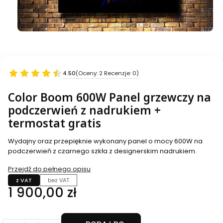
4.50
(Oceny: 2 Recenzje: 0)
Color Boom 600W Panel grzewczy na
podczerwień z nadrukiem +
termostat gratis
Wydajny oraz przepięknie wykonany panel o mocy 600W na
podczerwień z czarnego szkła z designerskim nadrukiem.
Przejdź do pełnego opisu
z VAT
bez VAT
Cena
1 900,00 zł