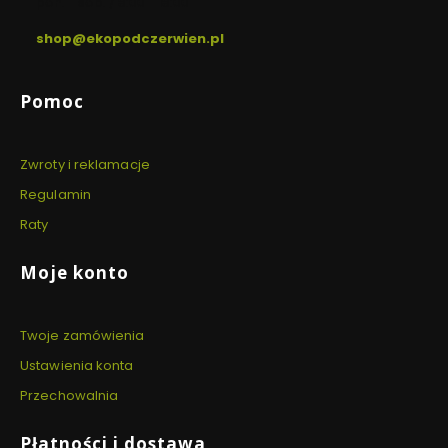
pon. - sob. / 8:00 - 18:00
shop@ekopodczerwien.pl
Linki w stopce
Pomoc
Zwroty i reklamacje
Regulamin
Raty
Moje konto
Twoje zamówienia
Ustawienia konta
Przechowalnia
Płatności i dostawa