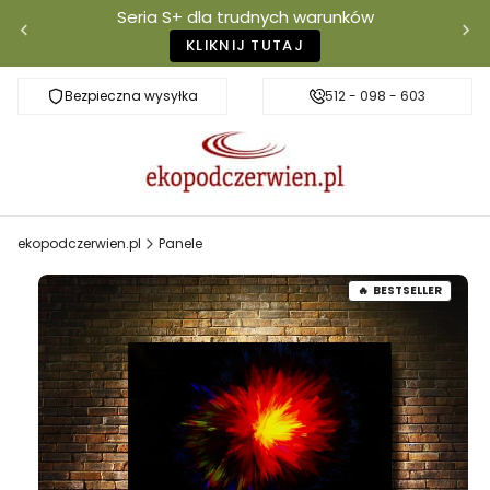
Seria S+ dla trudnych warunków
KLIKNIJ TUTAJ
Bezpieczna wysyłka
Darmowa dostawa od 500 zł
512 - 098 - 603
Właściciel mar
ekopodczerwien.pl
Panele
BESTSELLER