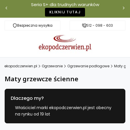
Seria S+ dla trudnych warunków
KLIKNIJ TUTAJ
Bezpieczna wysyłka
Darmowa dostawa od 500 zł
512 - 098 - 603
Właściciel mar
ekopodczerwien.pl
Ogrzewanie
Ogrzewanie podłogowe
Maty gr
Maty grzewcze ścienne
Dlaczego my?
Właściciel marki ekopodczerwien.pl jest obecny
na rynku od 19 lat