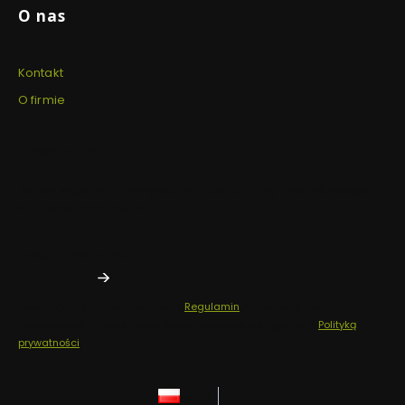
O nas
Kontakt
O firmie
Newsletter
Zapisz się, aby otrzymywać najlepsze oferty i zyskać dostęp
do eksperckich porad.
Twój adres e-mail
Zapisując się, akceptujesz nasz
Regulamin
(w zakresie dotyczącym
Newslettera). Przetwarzanie danych odbywa się zgodnie z
Polityką
prywatności
.
polski
zł