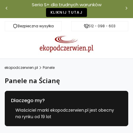
Seria S+ dla trudnych warunków
KLIKNIJ TUTAJ
Bezpieczna wysyłka
Darmowa dostawa od 500 zł
512 - 098 - 603
Właściciel mar
ekopodczerwien.pl
Panele
Panele na Ścianę
Dlaczego my?
Właściciel marki ekopodczerwien.pl jest obecny
na rynku od 19 lat