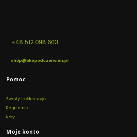
DARMOWA WYSYŁKA
WYSYŁAMY W CIĄGU 24H
BEZP
Dla zamówień powyżej 500 PLN
Dla zamówień złożonych do
Dzięki 
08:00
szyfro
Kontakt
+48 512 098 603
pon. - sob. / 8:00 - 18:00
shop@ekopodczerwien.pl
Linki w stopce
Pomoc
Zwroty i reklamacje
Regulamin
Raty
Moje konto