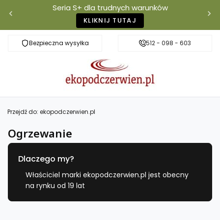
Seria S+ dla trudnych warunków
KLIKNIJ TUTAJ
Bezpieczna wysyłka
Darmowa dostawa od 500 zł
512 - 098 - 603
Właściciel mar
Przejdź do:
ekopodczerwien.pl
Ogrzewanie
Dlaczego my?
Właściciel marki ekopodczerwien.pl jest obecny
na rynku od 19 lat