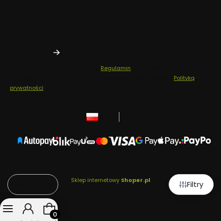
Zapisz się, aby otrzymywać najlepsze oferty i zyskać dostęp
do eksperckich porad.
Twój adres e-mail
Zapisując się, akceptujesz nasz
Regulamin
(w zakresie dotyczącym
Newslettera). Przetwarzanie danych odbywa się zgodnie z
Polityką
prywatności
.
polski
zł
Sklep internetowy
Shoper.pl
Filtry
Domyślne
Produkty w koszyku: 0. Zobacz szczegóły