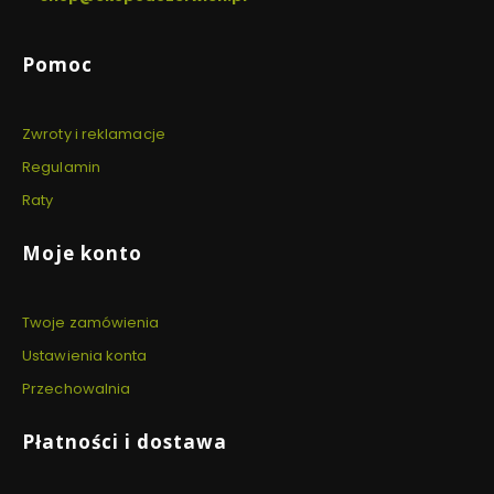
z
e
r
Linki w stopce
Pomoc
w
i
e
n
Zwroty i reklamacje
i
ł
Regulamin
a
z
Raty
i
e
Moje konto
n
k
o
w
Twoje zamówienia
y
Ustawienia konta
Przechowalnia
Płatności i dostawa